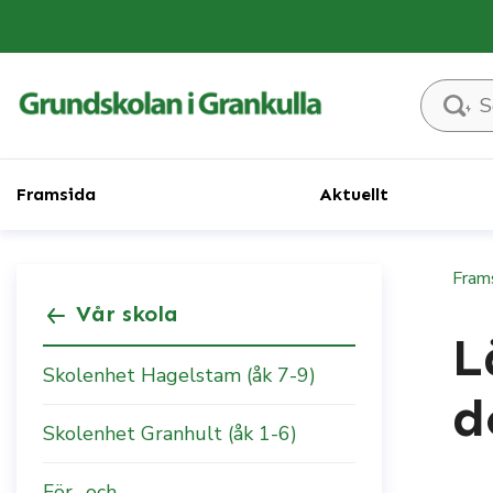
Sök på sid
Framsida
Aktuellt
Fram
Vår skola
L
Skolenhet Hagelstam (åk 7-9)
d
Skolenhet Granhult (åk 1-6)
För- och