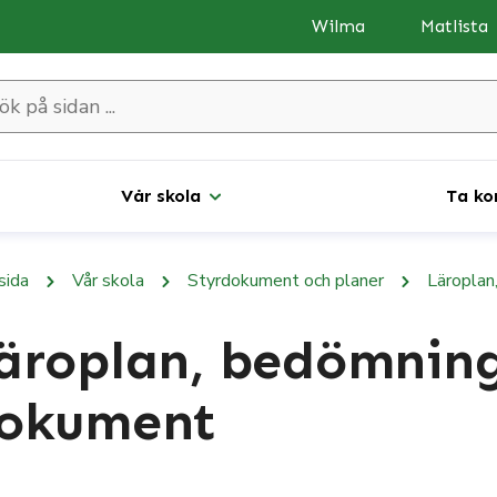
Wilma
Matlista
an ...
Vår skola
Ta ko
sida
Vår skola
Styrdokument och planer
Läroplan
äroplan, bedömning
okument