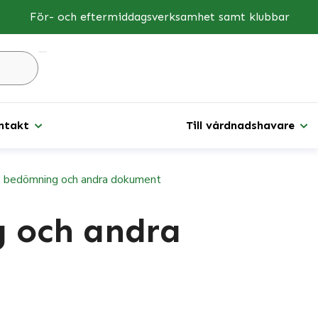
För- och eftermiddagsverksamhet samt klubbar
Sök
på
sidan
...
ntakt
Till vårdnadshavare
, bedömning och andra dokument
 och andra